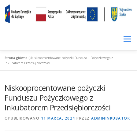
Przejdź
treści
do
treści
Menu
Strona główna
»
Niskooprocentowane pożyczki Funduszu Pożyczkowego z
SIŁA KOMPETENCJI
LOKALNIE RAŹNIEJ
CENNIK
Inkubatorem Przedsiębiorczości
Niskooprocentowane pożyczki
WYNAJEM
PROWADZENIE FACEBOOKA
Funduszu Pożyczkowego z
Inkubatorem Przedsiębiorczości
WIRTUALNE BIURO
FUNDUSZ POŻYCZKOWY
OPUBLIKOWANO
11 MARCA, 2024
PRZEZ
ADMININKUBATOR
FIRMY W INKUBATORZE
O INKUBATORZE