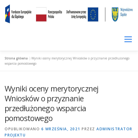
Przejdź
treści
do
treści
Menu
Strona główna
»
Wyniki oceny merytorycznej Wniosków o przyznanie przedłużonego
SIŁA KOMPETENCJI
LOKALNIE RAŹNIEJ
CENNIK
wsparcia pomostowego
Wyniki oceny merytorycznej
WYNAJEM
PROWADZENIE FACEBOOKA
Wniosków o przyznanie
przedłużonego wsparcia
WIRTUALNE BIURO
FUNDUSZ POŻYCZKOWY
pomostowego
OPUBLIKOWANO
6 WRZEŚNIA, 2021
PRZEZ
ADMINISTRATOR
FIRMY W INKUBATORZE
O INKUBATORZE
PROJEKTU