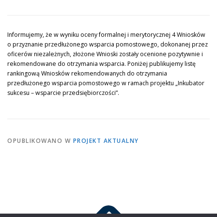
PROJEKTY
KONTAKT
PYTANIE DO EKSPERTA
Informujemy, że w wyniku oceny formalnej i merytorycznej 4 Wniosków
o przyznanie przedłużonego wsparcia pomostowego, dokonanej przez
oficerów niezależnych, złożone Wnioski zostały ocenione pozytywnie i
rekomendowane do otrzymania wsparcia. Poniżej publikujemy listę
rankingową Wniosków rekomendowanych do otrzymania
przedłużonego wsparcia pomostowego w ramach projektu „Inkubator
sukcesu – wsparcie przedsiębiorczości”.
OPUBLIKOWANO W
PROJEKT AKTUALNY