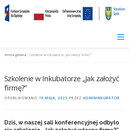
Przejdź
treści
do
treści
Menu
Strona główna
»
Szkolenie w Inkubatorze „Jak założyć firmę?”
SIŁA KOMPETENCJI
LOKALNIE RAŹNIEJ
CENNIK
Szkolenie w Inkubatorze „Jak założyć
WYNAJEM
PROWADZENIE FACEBOOKA
firmę?”
OPUBLIKOWANO
19 MAJA, 2025
PRZEZ
ADMININKUBATOR
WIRTUALNE BIURO
FUNDUSZ POŻYCZKOWY
Dziś, w naszej sali konferencyjnej odbyło
FIRMY W INKUBATORZE
O INKUBATORZE