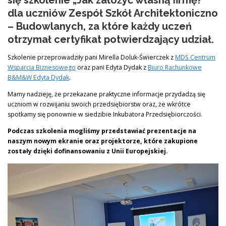
się szkolenie „Jak założyć własną firmę?”
dla uczniów Zespół Szkół Architektoniczno
– Budowlanych, za które każdy uczeń
PROJEKTY
KONTAKT
PYTANIE DO EKSPERTA
otrzymał certyfikat potwierdzający udział.
Szkolenie przeprowadziły pani Mirella Doluk-Świerczek z
MDS Centrum
Wsparcia Biznesowego
oraz pani Edyta Dydak z
Biuro Rachunkowe
B&M&W Edyta Dydak
.
Mamy nadzieję, że przekazane praktyczne informacje przydadzą się
uczniom w rozwijaniu swoich przedsiębiorstw oraz, że wkrótce
spotkamy się ponownie w siedzibie Inkubatora Przedsiębiorczości.
Podczas szkolenia mogliśmy przedstawiać prezentacje na
naszym nowym ekranie oraz projektorze, które zakupione
zostały dzięki dofinansowaniu z Unii Europejskiej.