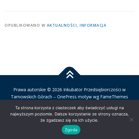
PROJEKTY
KONTAKT
PYTANIE DO EKSPERTA
OPUBLIKOWANO W
AKTUALNOŚCI
,
INFORMACJA
Prawa autorskie © 2026 Inkubator Przedsiębiorczości w
Tarnowskich Górach
–
OnePress
motyw wg FameThemes
Ta strona korzysta z ciasteczek aby świadczyć usługi na
najwyższym poziomie. Dalsze korzystanie ze strony oznacza,
że zgadzasz się na ich użycie.
Zgoda