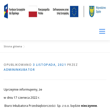
Przejdź
treści
do
treści
Menu
Strona główna
SIŁA KOMPETENCJI
LOKALNIE RAŹNIEJ
CENNIK
OPUBLIKOWANO
3 LISTOPADA, 2021
PRZEZ
WYNAJEM
PROWADZENIE FACEBOOKA
ADMININKUBATOR
WIRTUALNE BIURO
FUNDUSZ POŻYCZKOWY
Uprzejmie informujemy, że
w dniu 17 czerwca 2022 r.
FIRMY W INKUBATORZE
O INKUBATORZE
Biuro Inkubatora Przedsiębiorczości Sp. z o.o. będzie
nieczynne
.