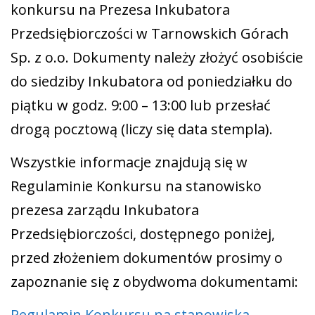
konkursu na Prezesa Inkubatora
Przedsiębiorczości w Tarnowskich Górach
PROJEKTY
KONTAKT
PYTANIE DO EKSPERTA
Sp. z o.o. Dokumenty należy złożyć osobiście
do siedziby Inkubatora od poniedziałku do
piątku w godz. 9:00 – 13:00 lub przesłać
drogą pocztową (liczy się data stempla).
Wszystkie informacje znajdują się w
Regulaminie Konkursu na stanowisko
prezesa zarządu Inkubatora
Przedsiębiorczości, dostępnego poniżej,
przed złożeniem dokumentów prosimy o
zapoznanie się z obydwoma dokumentami:
Regulamin Konkursu na stanowiska