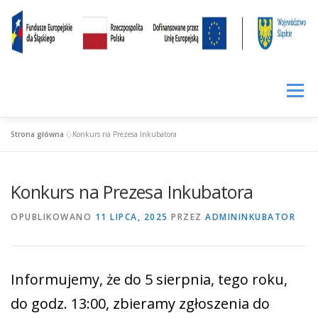
Przejdź
treści
do
treści
Menu
Strona główna
»
Konkurs na Prezesa Inkubatora
SIŁA KOMPETENCJI
LOKALNIE RAŹNIEJ
CENNIK
Konkurs na Prezesa Inkubatora
WYNAJEM
PROWADZENIE FACEBOOKA
OPUBLIKOWANO
11 LIPCA, 2025
PRZEZ
ADMININKUBATOR
WIRTUALNE BIURO
FUNDUSZ POŻYCZKOWY
Informujemy, że do 5 sierpnia, tego roku,
do godz. 13:00, zbieramy zgłoszenia do
FIRMY W INKUBATORZE
O INKUBATORZE