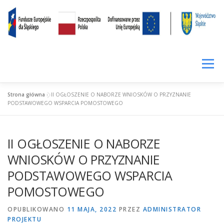
Przejdź
treści
do
treści
Menu
Strona główna
»
II OGŁOSZENIE O NABORZE WNIOSKÓW O PRZYZNANIE
SIŁA KOMPETENCJI
LOKALNIE RAŹNIEJ
CENNIK
PODSTAWOWEGO WSPARCIA POMOSTOWEGO
II OGŁOSZENIE O NABORZE
WYNAJEM
PROWADZENIE FACEBOOKA
WNIOSKÓW O PRZYZNANIE
PODSTAWOWEGO WSPARCIA
WIRTUALNE BIURO
FUNDUSZ POŻYCZKOWY
POMOSTOWEGO
OPUBLIKOWANO
11 MAJA, 2022
PRZEZ
ADMINISTRATOR
FIRMY W INKUBATORZE
O INKUBATORZE
PROJEKTU