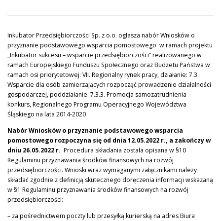
PROJEKTY
KONTAKT
PYTANIE DO EKSPERTA
Inkubator Przedsiębiorczości Sp. z o.o. ogłasza nabór Wniosków o
przyznanie podstawowego wsparcia pomostowego w ramach projektu
„Inkubator sukcesu – wsparcie przedsiębiorczości” realizowanego w
ramach Europejskiego Funduszu Społecznego oraz Budżetu Państwa w
ramach osi priorytetowej: VII. Regionalny rynek pracy, działanie: 7.3.
Wsparcie dla osób zamierzających rozpocząć prowadzenie działalności
gospodarczej, poddziałanie: 7.3.3. Promocja samozatrudnienia –
konkurs, Regionalnego Programu Operacyjnego Województwa
Śląskiego na lata 2014-2020
Nabór Wniosków o przyznanie podstawowego wsparcia
pomostowego rozpoczyna się od dnia 12.05.2022 r., a zakończy w
dniu 26.05.2022 r.
Procedura składania została opisana w §10
Regulaminu przyznawania środków finansowych na rozwój
przedsiębiorczości. Wnioski wraz wymaganymi załącznikami należy
składać zgodnie z definicją skutecznego doręczenia informacji wskazaną
w §1 Regulaminu przyznawania środków finansowych na rozwój
przedsiębiorczości:
– za pośrednictwem poczty lub przesyłką kurierską na adres Biura