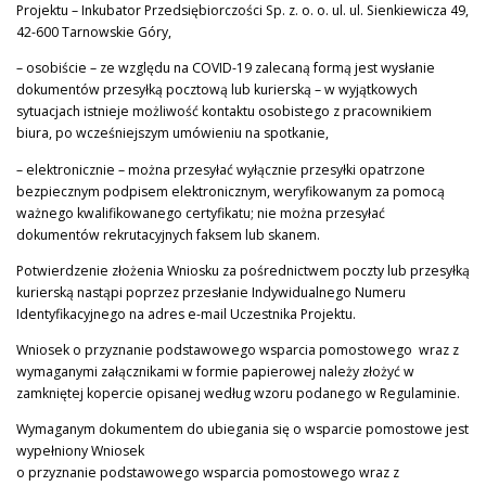
Projektu – Inkubator Przedsiębiorczości Sp. z. o. o. ul. ul. Sienkiewicza 49,
42-600 Tarnowskie Góry,
– osobiście – ze względu na COVID-19 zalecaną formą jest wysłanie
dokumentów przesyłką pocztową lub kurierską – w wyjątkowych
sytuacjach istnieje możliwość kontaktu osobistego z pracownikiem
biura, po wcześniejszym umówieniu na spotkanie,
– elektronicznie – można przesyłać wyłącznie przesyłki opatrzone
bezpiecznym podpisem elektronicznym, weryfikowanym za pomocą
ważnego kwalifikowanego certyfikatu; nie można przesyłać
dokumentów rekrutacyjnych faksem lub skanem.
Potwierdzenie złożenia Wniosku za pośrednictwem poczty lub przesyłką
kurierską nastąpi poprzez przesłanie Indywidualnego Numeru
Identyfikacyjnego na adres e-mail Uczestnika Projektu.
Wniosek o przyznanie podstawowego wsparcia pomostowego wraz z
wymaganymi załącznikami w formie papierowej należy złożyć w
zamkniętej kopercie opisanej według wzoru podanego w Regulaminie.
Wymaganym dokumentem do ubiegania się o wsparcie pomostowe jest
wypełniony Wniosek
o przyznanie podstawowego wsparcia pomostowego wraz z