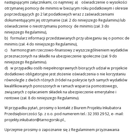
następującymi załącznikami, co najmniej: a) oświadczenie o wysokości
otrzymanej pomocy de minimis w bieżącym roku podatkowym i okresie
poprzedzających go 2 lat podatkowych wraz z zaświadczeniami
dokumentującymi jej otrzymanie (zał. 2 do niniejszego Regulaminu) lub
oświadczenie o nieotrzymaniu pomocy de minimis (zał. 3 do
niniejszego Regulaminu),
b) formularz informacji przedstawianych przy ubieganiu się o pomoc de
minimis (zał. 4 do niniejszego Regulaminu),
c) harmonogram rzeczowo-finansowy z wyszczególnieniem wydatków
przeznaczonych na składki na ubezpieczenie społeczne (zał. 9 do
niniejszego Regulaminu).
d) w przypadku osób niepełnosprawnych biorących udział w projekcie
dodatkowo obligatoryjne jest złożenie oświadczenia o nie korzystaniu
równolegle z dwóch różnych źródeł na pokrycie tych samych wydatków
kwalifikowanych ponoszonych w ramach wsparcia pomostowego,
związanych z opłacaniem składek na ubezpieczenie emerytalne i
rentowe (zał. 8 do niniejszego Regulaminu).
W przypadku pytań, prosimy o kontakt z Biurem Projektu Inkubatora
Przedsiębiorczości Sp. z o.o. pod numerem tel.: 32 393 29 52, e- mail:
projekty.inkubator@tarnogorski.pl.,
Uprzejmie prosimy o zapoznanie się z Regulaminem przyznawania