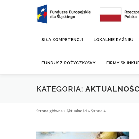
do
Przejdź
treści
do
treści
SIŁA KOMPETENCJI
LOKALNIE RAŹNIEJ
FUNDUSZ POŻYCZKOWY
FIRMY W INK
KATEGORIA:
AKTUALNOŚC
Strona główna
»
Aktualności
»
Strona 4