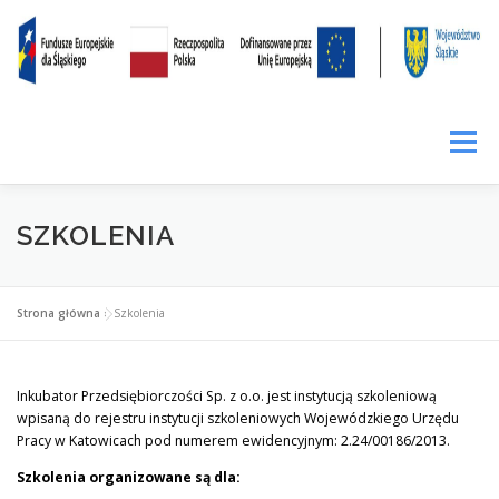
Przejdź
treści
do
treści
Menu
SIŁA KOMPETENCJI
LOKALNIE RAŹNIEJ
CENNIK
SZKOLENIA
WYNAJEM
PROWADZENIE FACEBOOKA
Strona główna
»
Szkolenia
WIRTUALNE BIURO
FUNDUSZ POŻYCZKOWY
Inkubator Przedsiębiorczości Sp. z o.o. jest instytucją szkoleniową
wpisaną do rejestru instytucji szkoleniowych Wojewódzkiego Urzędu
Pracy w Katowicach pod numerem ewidencyjnym: 2.24/00186/2013.
FIRMY W INKUBATORZE
O INKUBATORZE
Szkolenia organizowane są dla: