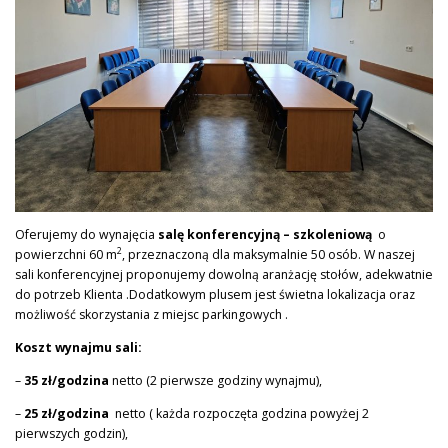
PROJEKTY
KONTAKT
PYTANIE DO EKSPERTA
Oferujemy do wynajęcia
salę konferencyjną – szkoleniową
o
2
powierzchni 60 m
, przeznaczoną dla maksymalnie 50 osób. W naszej
sali konferencyjnej proponujemy dowolną aranżację stołów, adekwatnie
do potrzeb Klienta .Dodatkowym plusem jest świetna lokalizacja oraz
możliwość skorzystania z miejsc parkingowych .
Koszt wynajmu sali:
–
35 zł/godzina
netto (2 pierwsze godziny wynajmu),
–
25 zł/godzina
netto ( każda rozpoczęta godzina powyżej 2
pierwszych godzin),