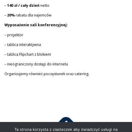
–
140 zł / cały dzień
netto
–
20%
rabatu dla najemców
Wyposażenie sali konferencyjnej:
– projektor
– tablica interaktywna
– tablica Flipchart z blokiem
– nieograniczony dostęp do internetu
Organizujemy również poczęstunek oraz catering.
Ta strona korzysta z ciasteczek aby świadczyć usługi na